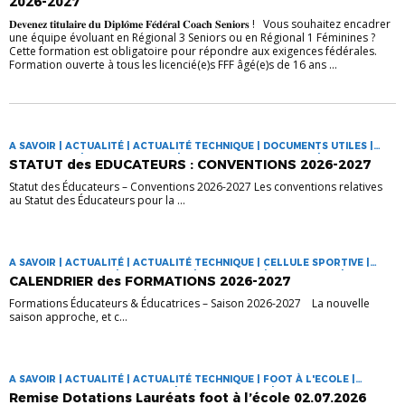
2026-2027
𝐃𝐞𝐯𝐞𝐧𝐞𝐳 𝐭𝐢𝐭𝐮𝐥𝐚𝐢𝐫𝐞 𝐝𝐮 𝐃𝐢𝐩𝐥𝐨̂𝐦𝐞 𝐅𝐞́𝐝𝐞́𝐫𝐚𝐥 𝐂𝐨𝐚𝐜𝐡 𝐒𝐞𝐧𝐢𝐨𝐫𝐬 ! Vous souhaitez encadrer
une équipe évoluant en Régional 3 Seniors ou en Régional 1 Féminines ?
Cette formation est obligatoire pour répondre aux exigences fédérales.
Formation ouverte à tous les licencié(e)s FFF âgé(e)s de 16 ans ...
A SAVOIR | ACTUALITÉ | ACTUALITÉ TECHNIQUE | DOCUMENTS UTILES |
EDUCATEURS | SAISON 2026-2027 | STATUT DE L'EDUCATEUR | TECHNIQUE
STATUT des EDUCATEURS : CONVENTIONS 2026-2027
Statut des Éducateurs – Conventions 2026-2027 Les conventions relatives
au Statut des Éducateurs pour la ...
A SAVOIR | ACTUALITÉ | ACTUALITÉ TECHNIQUE | CELLULE SPORTIVE |
DOCUMENTS UTILES | EDUCATEURS | FORMATION | FORMATIONS | LES
CALENDRIER des FORMATIONS 2026-2027
FORMATIONS | SAISON 2026-2027 | TECHNIQUE
Formations Éducateurs & Éducatrices – Saison 2026-2027 La nouvelle
saison approche, et c...
A SAVOIR | ACTUALITÉ | ACTUALITÉ TECHNIQUE | FOOT À L'ECOLE |
FOOTBALL EN MILIEU SCOLAIRE | SAISON 2025-2026 | TECHNIQUE
Remise Dotations Lauréats foot à l’école 02.07.2026