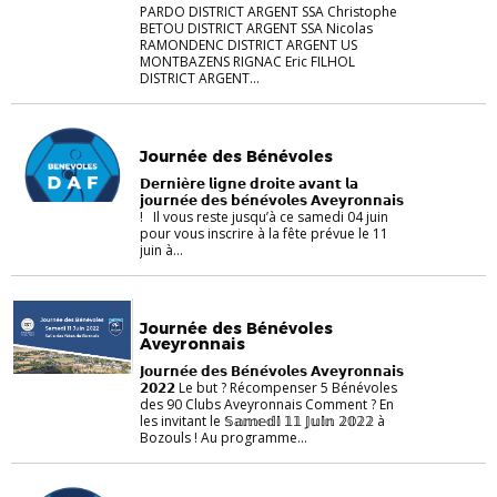
PARDO DISTRICT ARGENT SSA Christophe
BETOU DISTRICT ARGENT SSA Nicolas
RAMONDENC DISTRICT ARGENT US
MONTBAZENS RIGNAC Eric FILHOL
DISTRICT ARGENT...
Journée des Bénévoles
𝗗𝗲𝗿𝗻𝗶𝗲̀𝗿𝗲 𝗹𝗶𝗴𝗻𝗲 𝗱𝗿𝗼𝗶𝘁𝗲 𝗮𝘃𝗮𝗻𝘁 𝗹𝗮
𝗷𝗼𝘂𝗿𝗻𝗲́𝗲 𝗱𝗲𝘀 𝗯𝗲́𝗻𝗲́𝘃𝗼𝗹𝗲𝘀 𝗔𝘃𝗲𝘆𝗿𝗼𝗻𝗻𝗮𝗶𝘀
! Il vous reste jusqu’à ce samedi 04 juin
pour vous inscrire à la fête prévue le 11
juin à...
Journée des Bénévoles
Aveyronnais
𝗝𝗼𝘂𝗿𝗻𝗲́𝗲 𝗱𝗲𝘀 𝗕𝗲́𝗻𝗲́𝘃𝗼𝗹𝗲𝘀 𝗔𝘃𝗲𝘆𝗿𝗼𝗻𝗻𝗮𝗶𝘀
𝟮𝟬𝟮𝟮 Le but ? Récompenser 5 Bénévoles
des 90 Clubs Aveyronnais Comment ? En
les invitant le 𝕊𝕒𝕞𝕖𝕕𝕚 𝟙𝟙 𝕁𝕦𝕚𝕟 𝟚𝟘𝟚𝟚 à
Bozouls ! Au programme...