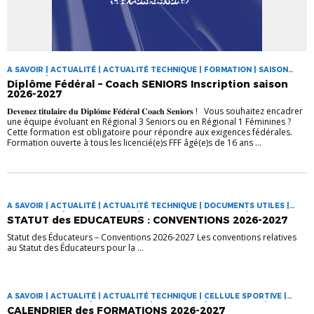
A SAVOIR | ACTUALITÉ | ACTUALITÉ TECHNIQUE | FORMATION | SAISON
2026-2027 | TECHNIQUE
Diplôme Fédéral – Coach SENIORS Inscription saison
2026-2027
𝐃𝐞𝐯𝐞𝐧𝐞𝐳 𝐭𝐢𝐭𝐮𝐥𝐚𝐢𝐫𝐞 𝐝𝐮 𝐃𝐢𝐩𝐥𝐨̂𝐦𝐞 𝐅𝐞́𝐝𝐞́𝐫𝐚𝐥 𝐂𝐨𝐚𝐜𝐡 𝐒𝐞𝐧𝐢𝐨𝐫𝐬 ! Vous souhaitez encadrer
une équipe évoluant en Régional 3 Seniors ou en Régional 1 Féminines ?
Cette formation est obligatoire pour répondre aux exigences fédérales.
Formation ouverte à tous les licencié(e)s FFF âgé(e)s de 16 ans ...
A SAVOIR | ACTUALITÉ | ACTUALITÉ TECHNIQUE | DOCUMENTS UTILES |
EDUCATEURS | SAISON 2026-2027 | STATUT DE L'EDUCATEUR | TECHNIQUE
STATUT des EDUCATEURS : CONVENTIONS 2026-2027
Statut des Éducateurs – Conventions 2026-2027 Les conventions relatives
au Statut des Éducateurs pour la ...
A SAVOIR | ACTUALITÉ | ACTUALITÉ TECHNIQUE | CELLULE SPORTIVE |
DOCUMENTS UTILES | EDUCATEURS | FORMATION | FORMATIONS | LES
CALENDRIER des FORMATIONS 2026-2027