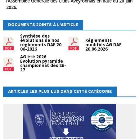
l’Assemblée Générale des Clubs Aveyronnais en date du 20 Juin
2026.
DOCUMENTS JOINTS À L'ARTICLE
Synthése des
évolutions de nos
Réglements
réglements DAF 20-
modifiés AG DAF
06-2026
20.06.2026
AG été 2026
Evolution pyramide
championnat dés 26-
27
ARTICLES LES PLUS LUS DANS CETTE CATÉGORIE