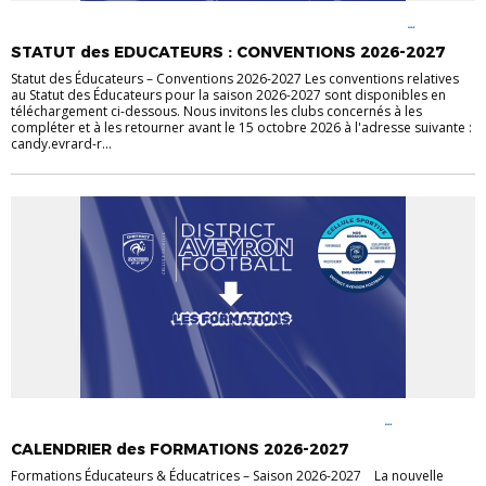
A SAVOIR
ACTUALITÉ
ACTUALITÉ TECHNIQUE
DOCUMENTS
UTILES
EDUCATEURS
SAISON 2026-2027
STATUT DE
STATUT des EDUCATEURS : CONVENTIONS 2026-2027
L'EDUCATEUR
TECHNIQUE
Statut des Éducateurs – Conventions 2026-2027 Les conventions relatives
au Statut des Éducateurs pour la saison 2026-2027 sont disponibles en
téléchargement ci-dessous. Nous invitons les clubs concernés à les
compléter et à les retourner avant le 15 octobre 2026 à l'adresse suivante :
candy.evrard-r...
A SAVOIR
ACTUALITÉ
ACTUALITÉ TECHNIQUE
CELLULE
SPORTIVE
DOCUMENTS
CALENDRIER des FORMATIONS 2026-2027
UTILES
EDUCATEURS
FORMATION
FORMATIONS
LES
FORMATIONS
SAISON 2026-2027
TECHNIQUE
Formations Éducateurs & Éducatrices – Saison 2026-2027 La nouvelle