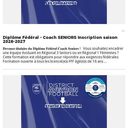
A SAVOIR
ACTUALITÉ
ACTUALITÉ TECHNIQUE
FORMATION
SAISON
2026-2027
TECHNIQUE
Diplôme Fédéral - Coach SENIORS Inscription saison
2026-2027
𝐃𝐞𝐯𝐞𝐧𝐞𝐳 𝐭𝐢𝐭𝐮𝐥𝐚𝐢𝐫𝐞 𝐝𝐮 𝐃𝐢𝐩𝐥𝐨̂𝐦𝐞 𝐅𝐞́𝐝𝐞́𝐫𝐚𝐥 𝐂𝐨𝐚𝐜𝐡 𝐒𝐞𝐧𝐢𝐨𝐫𝐬 ! Vous souhaitez encadrer
une équipe évoluant en Régional 3 Seniors ou en Régional 1 Féminines ?
Cette formation est obligatoire pour répondre aux exigences fédérales.
Formation ouverte à tous les licencié(e)s FFF âgé(e)s de 16 ans ...