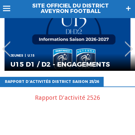
SITE OFFICIEL DU DISTRICT
AVEYRON FOOTBALL
JEUNES
U.17
GAGEMENTS
U17 D1 / D2 - EN
RAPPORT D’ACTIVITÉS DISTRICT SAISON 25/26
Rapport D'activité 2526