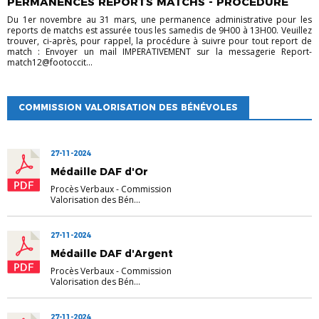
PERMANENCES REPORTS MATCHS - PROCEDURE
Du 1er novembre au 31 mars, une permanence administrative pour les
reports de matchs est assurée tous les samedis de 9H00 à 13H00. Veuillez
trouver, ci-après, pour rappel, la procédure à suivre pour tout report de
match : Envoyer un mail IMPERATIVEMENT sur la messagerie Report-
match12@footoccit...
COMMISSION VALORISATION DES BÉNÉVOLES
27-11-2024
Médaille DAF d'Or
Procès Verbaux
-
Commission
Valorisation des Bén...
27-11-2024
Médaille DAF d'Argent
Procès Verbaux
-
Commission
Valorisation des Bén...
27-11-2024